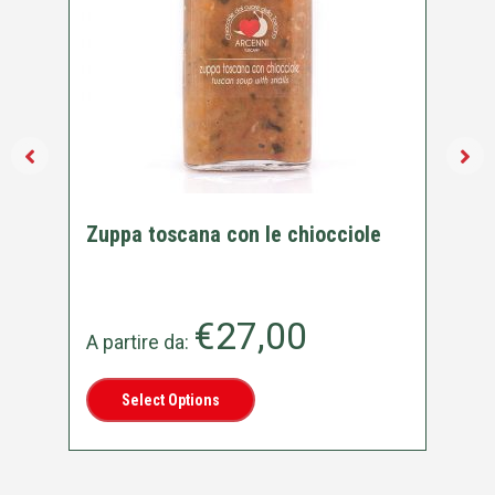
Zuppa toscana con le chiocciole
Ch
€
27,00
A partire da:
A 
Select Options