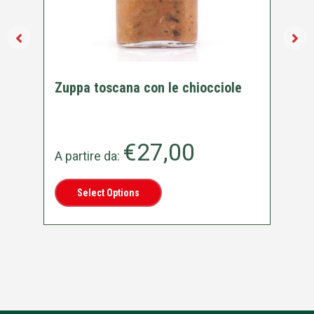
Zuppa toscana con le chiocciole
Ch
€
27,00
A partire da:
A 
Select Options