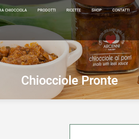
OSTRA CHIOCCIOLA
PRODOTTI
RICETTE
SHOP
CONTATTI
RA CHIOCCIOLA
PRODOTTI
RICETTE
SHOP
CONTATTI
IANO
O
Chiocciole Pronte