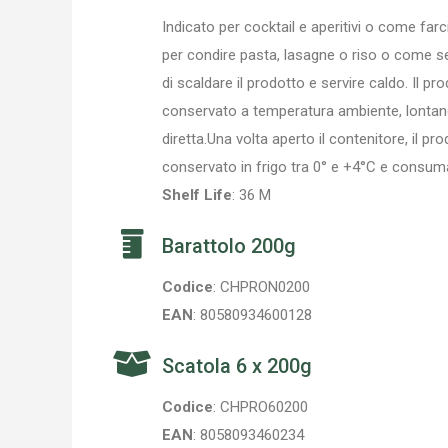
Indicato per cocktail e aperitivi o come far
per condire pasta, lasagne o riso o come s
di scaldare il prodotto e servire caldo. Il p
conservato a temperatura ambiente, lontano 
diretta.Una volta aperto il contenitore, il p
conservato in frigo tra 0° e +4°C e consum
Shelf Life
: 36 M
Barattolo 200g
Codice
: CHPRON0200
EAN
: 80580934600128
Scatola 6 x 200g
Codice
: CHPRO60200
EAN
: 8058093460234