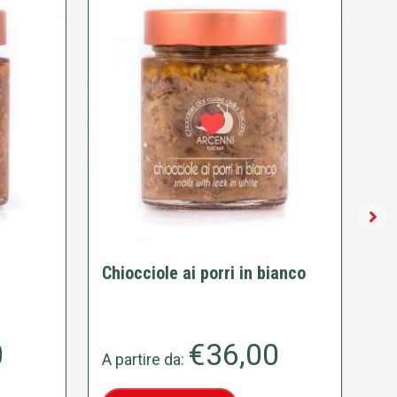
Chiocciole ai porri in bianco
Ch
0
€
36,00
A partire da:
A 