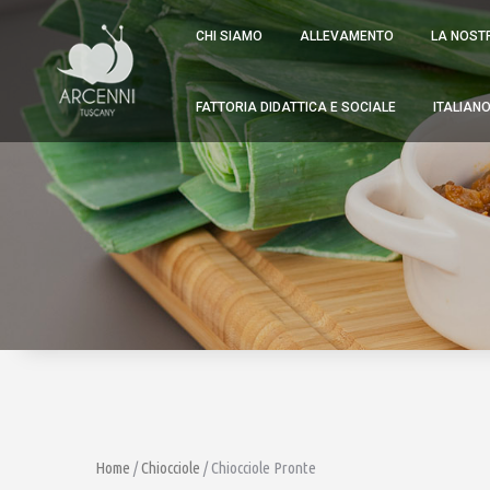
CHI SIAMO
ALLEVAMENTO
LA N
CHI SIAMO
ALLEVAMENTO
LA NOST
FATTORIA DIDATTICA E SOCIALE
ITAL
FATTORIA DIDATTICA E SOCIALE
ITALIAN
Home
/
Chiocciole
/ Chiocciole Pronte