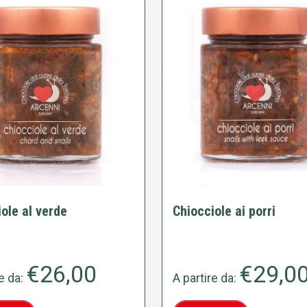
ole al verde
Chiocciole ai porri
€
26,00
€
29,0
re da:
A partire da: