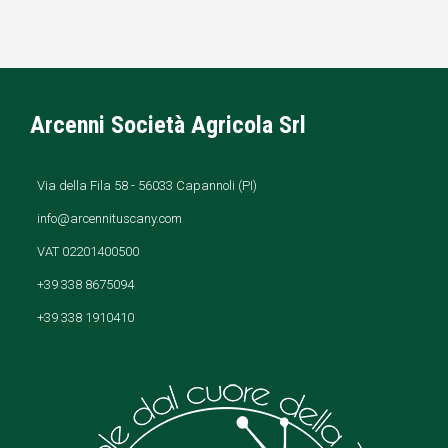
Em
Arcenni Società Agricola Srl
Via della Fila 58 - 56033 Capannoli (PI)
info@arcennituscany.com
VAT 02201400500
+39 338 8675094
+39 338 1910410