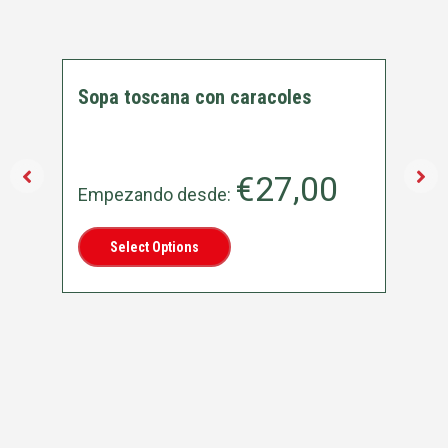
Sopa toscana con caracoles
€
27,00
Empezando desde:
Select Options
Ca