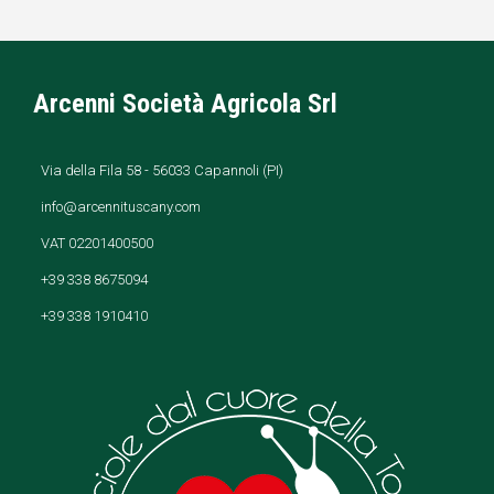
Em
Arcenni Società Agricola Srl
Via della Fila 58 - 56033 Capannoli (PI)
info@arcennituscany.com
VAT 02201400500
+39 338 8675094
+39 338 1910410